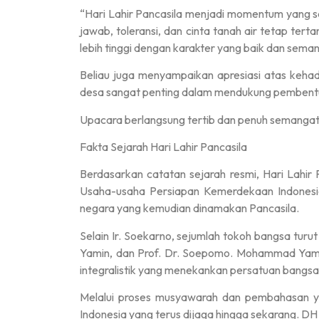
“Hari Lahir Pancasila menjadi momentum yang san
jawab, toleransi, dan cinta tanah air tetap ter
lebih tinggi dengan karakter yang baik dan seman
Beliau juga menyampaikan apresiasi atas keha
desa sangat penting dalam mendukung pembentuk
Upacara berlangsung tertib dan penuh semangat 
Fakta Sejarah Hari Lahir Pancasila
Berdasarkan catatan sejarah resmi, Hari Lahir 
Usaha-usaha Persiapan Kemerdekaan Indonesi
negara yang kemudian dinamakan Pancasila.
Selain Ir. Soekarno, sejumlah tokoh bangsa tu
Yamin, dan Prof. Dr. Soepomo. Mohammad Yam
integralistik yang menekankan persatuan bangsa
Melalui proses musyawarah dan pembahasan ya
Indonesia yang terus dijaga hingga sekarang. DH