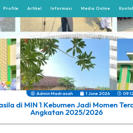
Profile
Artikel
Informasi
Media Online
Konta
Admin Madrasah
1 June 2026
09:1
asila di MIN 1 Kebumen Jadi Momen Tera
Angkatan 2025/2026