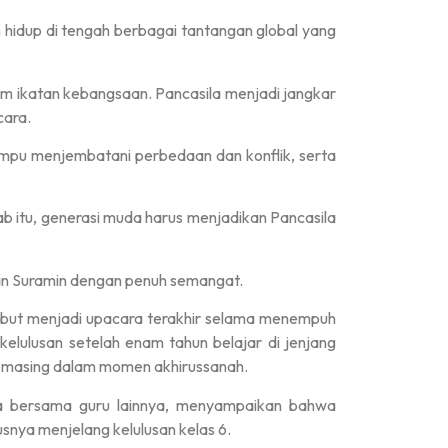
idup di tengah berbagai tantangan global yang
m ikatan kebangsaan. Pancasila menjadi jangkar
cara.
ampu menjembatani perbedaan dan konflik, serta
 itu, generasi muda harus menjadikan Pancasila
an Suramin dengan penuh semangat.
rsebut menjadi upacara terakhir selama menempuh
elulusan setelah enam tahun belajar di jenjang
g-masing dalam momen akhirussanah.
ra bersama guru lainnya, menyampaikan bahwa
snya menjelang kelulusan kelas 6.