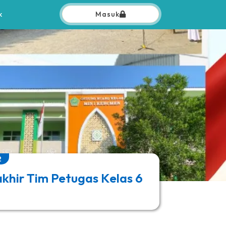
k
Masuk
2
khir Tim Petugas Kelas 6