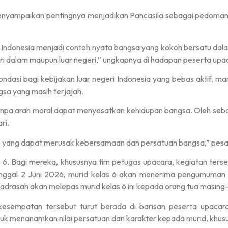
nyampaikan pentingnya menjadikan Pancasila sebagai pedoman h
Indonesia menjadi contoh nyata bangsa yang kokoh bersatu dala
i dalam maupun luar negeri,” ungkapnya di hadapan peserta upa
ndasi bagi kebijakan luar negeri Indonesia yang bebas aktif, m
a yang masih terjajah.
npa arah moral dapat menyesatkan kehidupan bangsa. Oleh sebab
ri.
sme yang dapat merusak kebersamaan dan persatuan bangsa,” pes
las 6. Bagi mereka, khususnya tim petugas upacara, kegiatan te
tanggal 2 Juni 2026, murid kelas 6 akan menerima pengumuman k
madrasah akan melepas murid kelas 6 ini kepada orang tua masin
 kesempatan tersebut turut berada di barisan peserta upaca
uk menanamkan nilai persatuan dan karakter kepada murid, khusu