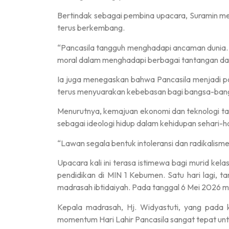
Bertindak sebagai pembina upacara, Suramin me
terus berkembang.
“Pancasila tangguh menghadapi ancaman dunia. 
moral dalam menghadapi berbagai tantangan dar
Ia juga menegaskan bahwa Pancasila menjadi po
terus menyuarakan kebebasan bagi bangsa-bangs
Menurutnya, kemajuan ekonomi dan teknologi ta
sebagai ideologi hidup dalam kehidupan sehari-ha
“Lawan segala bentuk intoleransi dan radikali
Upacara kali ini terasa istimewa bagi murid ke
pendidikan di MIN 1 Kebumen. Satu hari lagi, 
madrasah ibtidaiyah. Pada tanggal 6 Mei 2026 
Kepala madrasah, Hj. Widyastuti, yang pada
momentum Hari Lahir Pancasila sangat tepat unt