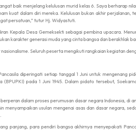
gat baik menjelang kelulusan murid kelas 6. Saya berharap nilai
tanam kuat dalam diri mereka. Kelulusan bukan akhir perjalanan,
gat persatuan,” tutur Hj. Widyastuti.
diran Kepala Desa Gemeksekti sebagai pembina upacara. Menur
an karakter generasi muda yang cinta bangsa dan berakhlak bai
nasionalisme. Seluruh peserta mengikuti rangkaian kegiatan deng
Pancasila diperingati setiap tanggal 1 Juni untuk mengenang pi
a (BPUPKI) pada 1 Juni 1945. Dalam pidato tersebut, Soekar
rut berperan dalam proses perumusan dasar negara Indonesia, 
in menyampaikan usulan mengenai asas dan dasar negara, s
.
ng panjang, para pendiri bangsa akhirnya menyepakati Pancas