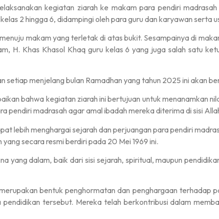
laksanakan kegiatan ziarah ke makam para pendiri madrasah 
ari kelas 2 hingga 6, didampingi oleh para guru dan karyawan se
 menuju makam yang terletak di atas bukit. Sesampainya di ma
am, H. Khas Khasol Khaq guru kelas 6 yang juga salah satu ke
nakan setiap menjelang bulan Ramadhan yang tahun 2025 ini akan b
ikan bahwa kegiatan ziarah ini bertujuan untuk menanamkan nil
a pendiri madrasah agar amal ibadah mereka diterima di sisi All
pat lebih menghargai sejarah dan perjuangan para pendiri madrasa
yang secara resmi berdiri pada 20 Mei 1969 ini.
 yang dalam, baik dari sisi sejarah, spiritual, maupun pendidik
ni merupakan bentuk penghormatan dan penghargaan terhadap pa
ndidikan tersebut. Mereka telah berkontribusi dalam membangu