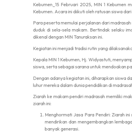
Kebumen_15 Februari 2025, MIN 1 Kebumen me
Kebumen. Acara ini diikuti oleh ratusan siswa d
Para peserta memulai perjalanan dari madrasah
duduk di sela-sela makam. Bertindak selaku im
dikenal dengan MIN Tanuraksan ini.
Kegiatan ini menjadi tradisi rutin yang dilaksa
Kepala MIN 1 Kebumen, Hj. Widyastuti, menyampa
siswa, serta sebagai sarana untuk mendoakan par
Dengan adanya kegiatan ini, diharapkan siswa da
luhur mereka dalam dunia pendidikan di madrasah 
Ziarah ke makam pendiri madrasah memiliki makna
ziarah ini:
Menghormati Jasa Para Pendiri: Ziarah i
mendirikan dan mengembangkan lembaga pe
banyak generasi.