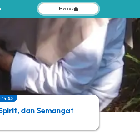
k
Masuk
14:55
 Spirit, dan Semangat