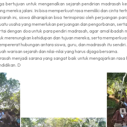
juga bertujuan untuk mengenalkan sejarah pendirian madrasah 
ng mereka jalani. Ini bisa memperkuat rasa memiliki dan cinta te
iarah ini, siswa diharapkan bisa terinspirasi oleh perjuangan pa
suatu usaha yang memerlukan perjuangan dan pengorbanan, sert
tai dengan doa untuk para pendiri madrasah, agar amal ibadah me
 merenungkan kehidupan dan tujuan mereka, serta memperkuat s
mpererat hubungan antara siswa, guru, dan madrasah itu sendiri
uah warisan sejarah dan nilai-nilai yang harus dijaga bersama.
adrasah menjadi sarana yang sangat baik untuk mengajarkan rasa
ndidikan. D