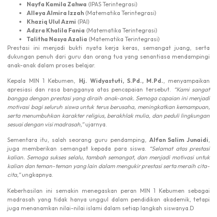
Nayfa Kamila Zahwa
(IPAS Terintegrasi)
Alleya Almira Izzah
(Matematika Terintegrasi)
Khaziq Ulul Azmi
(PAI)
Adzra Khalila Fania
(Matematika Terintegrasi)
Talitha Nasya Azalia
(Matematika Terintegrasi)
Prestasi ini menjadi bukti nyata kerja keras, semangat juang, serta
dukungan penuh dari guru dan orang tua yang senantiasa mendampingi
anak-anak dalam proses belajar.
Kepala MIN 1 Kebumen,
Hj. Widyastuti, S.Pd., M.Pd.
, menyampaikan
apresiasi dan rasa bangganya atas pencapaian tersebut.
“Kami sangat
bangga dengan prestasi yang diraih anak-anak. Semoga capaian ini menjadi
motivasi bagi seluruh siswa untuk terus berusaha, meningkatkan kemampuan,
serta menumbuhkan karakter religius, berakhlak mulia, dan peduli lingkungan
sesuai dengan visi madrasah,”
ujarnya.
Sementara itu, salah seorang guru pendamping,
Alfan Salim Junaidi
,
juga memberikan semangat kepada para siswa.
“Selamat atas prestasi
kalian. Semoga sukses selalu, tambah semangat, dan menjadi motivasi untuk
kalian dan teman-teman yang lain dalam mengukir prestasi serta meraih cita-
cita,”
ungkapnya.
Keberhasilan ini semakin menegaskan peran MIN 1 Kebumen sebagai
madrasah yang tidak hanya unggul dalam pendidikan akademik, tetapi
juga menanamkan nilai-nilai islami dalam setiap langkah siswanya.D