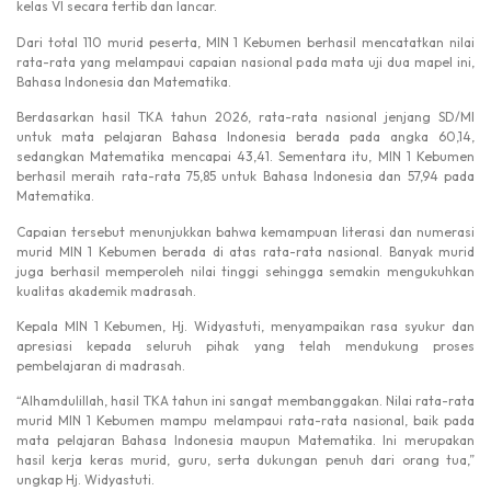
kelas VI secara tertib dan lancar.
Dari total 110 murid peserta, MIN 1 Kebumen berhasil mencatatkan nilai
rata-rata yang melampaui capaian nasional pada mata uji dua mapel ini,
Bahasa Indonesia dan Matematika.
Berdasarkan hasil TKA tahun 2026, rata-rata nasional jenjang SD/MI
untuk mata pelajaran Bahasa Indonesia berada pada angka 60,14,
sedangkan Matematika mencapai 43,41. Sementara itu, MIN 1 Kebumen
berhasil meraih rata-rata 75,85 untuk Bahasa Indonesia dan 57,94 pada
Matematika.
Capaian tersebut menunjukkan bahwa kemampuan literasi dan numerasi
murid MIN 1 Kebumen berada di atas rata-rata nasional. Banyak murid
juga berhasil memperoleh nilai tinggi sehingga semakin mengukuhkan
kualitas akademik madrasah.
Kepala
MIN 1 Kebumen
,
Hj. Widyastuti
, menyampaikan rasa syukur dan
apresiasi kepada seluruh pihak yang telah mendukung proses
pembelajaran di madrasah.
“Alhamdulillah, hasil TKA tahun ini sangat membanggakan. Nilai rata-rata
murid MIN 1 Kebumen mampu melampaui rata-rata nasional, baik pada
mata pelajaran Bahasa Indonesia maupun Matematika. Ini merupakan
hasil kerja keras murid, guru, serta dukungan penuh dari orang tua,”
ungkap Hj. Widyastuti.