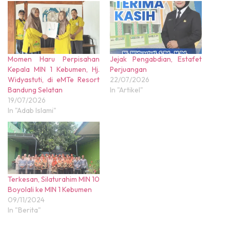
Momen Haru Perpisahan
Jejak Pengabdian, Estafet
Kepala MIN 1 Kebumen, Hj.
Perjuangan
Widyastuti, di eMTe Resort
22/07/2026
Bandung Selatan
In "Artikel"
19/07/2026
In "Adab Islami"
Terkesan, Silaturahim MIN 10
Boyolali ke MIN 1 Kebumen
09/11/2024
In "Berita"