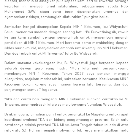
didapat, mohon bisa dibagikan pula kepada kami dari MI Triwarno. Semoga
kegiatan ini menjadi amal silaturahim, sebagaimana sabda Nabi
Muhammad SAW, siapa yang ingin dipanjangkan umurnya dan
dijembarkan rizkinya, sambunglah silaturahim,” pungkas beliau.
Sambutan hangat disampaikan Kepala MIN 1 Kebumen, Ibu Widyastuti.
Beliau menerima amanah dengan senang hati. “Bu Purwatiningsih, rawuh
ke sini kami sambut dengan senang hati untuk mengemban amanah
pendidikan di MIN 1 Kebumen. Mari bersama-sama membimbing dengan
ikhlas murid-murid, menjalankan amanah untuk kemajuan MIN 1 Kebumen.
Dan doa terbaik untuk MI Triwarno,” tutur Bu Widyastuti.
Dalam suasana kekeluargaan itu, Bu Widyastuti juga berpesan kepada
seluruh dewan guru yang hadir. “Mari kita niati bersama-sama
membangun MIN 1 Kebumen. Tahun 2027 saya pensiun, monggo
dilanjutkan, majukan madrasah ini, sukseskan bersama. Kesuksesan MIN 1
Kebumen bukan karena saya, namun karena kita bersama, dan doa
panjenengan semua,” tegasnya.
“Jika ada cerita baik mengenai MIN 1 Kebumen silahkan ceritakan ke MI
Triwarno, agar madrasah kita bisa maju bersama”, ungkap Widyastuti.
Di akhir acara, Ia mohon pamit untuk berangkat ke Magelang untuk rapat
koordinasi evaluasi TKA dan bidang pengembangan prestasi. Salah satu
catatannya adalah prestasi TKA MI se-Jawa Tengah tahun ini ada di atas
rata-rata SD. Hal ini menjadi motivasi untuk terus meningkatkan mutu