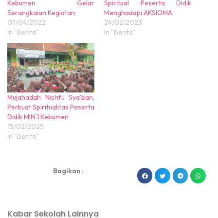
Kebumen Gelar
Spiritual Peserta Didik
Serangkaian Kegiatan
Menghadapi AKSIOMA
07/04/2022
24/02/2023
In "Berita"
In "Berita"
Mujahadah Nishfu Sya’ban,
Perkuat Spiritualitas Peserta
Didik MIN 1 Kebumen
15/02/2025
In "Berita"
Bagikan :
dibuat oleh rrdigital.id
Kabar Sekolah Lainnya