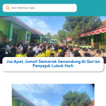
Jus Apel, Jumat Semarak Senandung Al Qur’an
Penyejuk Lubuk Hati